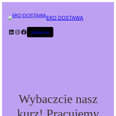
EKO DOSTAWA
LinkedIn
Instagram
Facebook
Zaloguj się
Wybaczcie nasz
kurz! Pracujemy